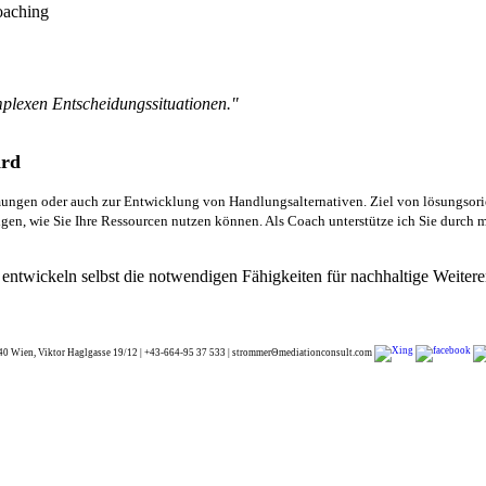
oaching
mplexen Entscheidungssituationen."
ird
ngen oder auch zur Entwicklung von Handlungsalternativen. Ziel von lösungsorien
gen, wie Sie Ihre Ressourcen nutzen können. Als Coach unterstütze ich Sie durch 
e entwickeln selbst die notwendigen Fähigkeiten für nachhaltige Weiter
40 Wien, Viktor Haglgasse 19/12 | +43-664-95 37 533 | strommerΘmediationconsult.com