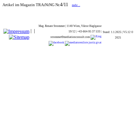
4/11
Artikel im Magazin
TRAiNiNG Nr.
mehr ...
Mag. Renate Strommer | 1140 Wien, Viktor Haglgasse
|
|
19/12 | +43-664-95 37 533 |
Stand: 1.1.2025 | V5.12
©
strommerΘmediationconsult.com
2025